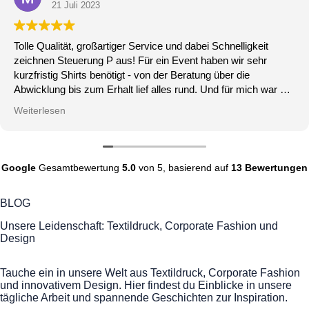
3
19 Juni 
ßartiger Service und dabei Schnelligkeit
Durch Zeitmange
g P aus! Für ein Event haben wir sehr
Auftrage gegebe
benötigt - von der Beratung über die
fertiggestellt. 
 Erhalt lief alles rund. Und für mich war die
ich nur weiterem
 dass die Kollegen die Qualität der Shirts
iese gern tragen.
Google
Gesamtbewertung
5.0
von 5,
basierend auf
13 Bewertungen
BLOG
Unsere Leidenschaft: Textildruck, Corporate Fashion und
Design
Tauche ein in unsere Welt aus Textildruck, Corporate Fashion
und innovativem Design. Hier findest du Einblicke in unsere
tägliche Arbeit und spannende Geschichten zur Inspiration.