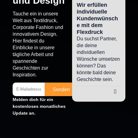
und Design
Wir erfüllen
Si
individuelle
Fl
Tauche ein in unsere
Kundenwünsch
pa
Welt aus Textildruck,
e mit dem
Au
Corporate Fashion und
Flexdruck
be
innovativem Design.
Du suchst Partner,
Du 
Hier findest du
die deine
Tex
Einblicke in unsere
individuellen
las
tägliche Arbeit und
Wünsche umsetzen
dic
spannende
können? Das
Ver
Geschichten zur
könnte bald deine
bes
Inspiration.
Geschichte sein.
läss
ein
Senden
bea
Melden dich für ein
kostenloses monatliches
Update an.