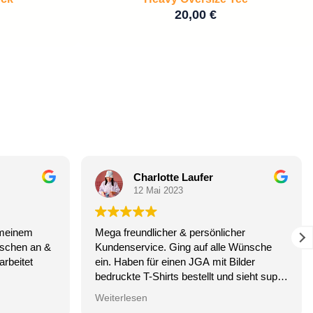
20,00
€
Charlotte Laufer
12 Mai 2023
 meinem
Mega freundlicher & persönlicher
nschen an &
Kundenservice. Ging auf alle Wünsche
rbeitet
ein. Haben für einen JGA mit Bilder
bedruckte T-Shirts bestellt und sieht super
ann mach
aus! Qualität sehr gut. Gerne wieder!
Weiterlesen