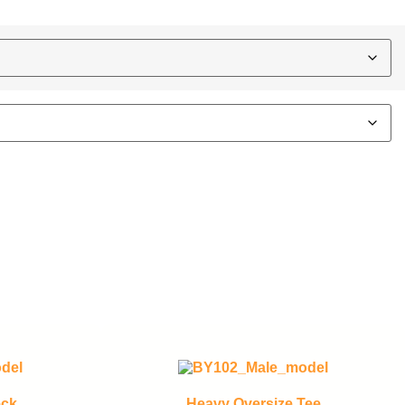
eck
Heavy Oversize Tee