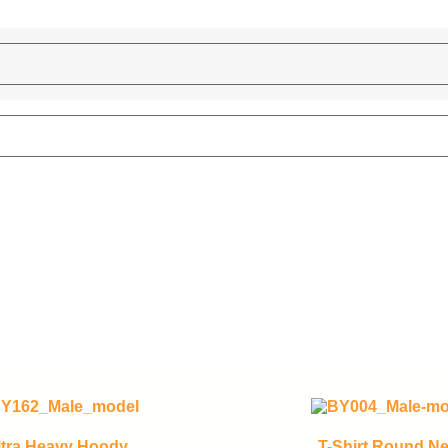
ltra Heavy Hoody
T-Shirt Round N