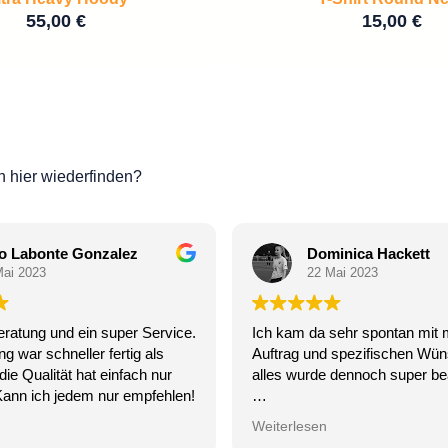
55,00
€
15,00
€
 hier wiederfinden?
o Labonte Gonzalez
Dominica Hackett
Mai 2023
22 Mai 2023
eratung und ein super Service.
Ich kam da sehr spontan mit
ng war schneller fertig als
Auftrag und spezifischen Wü
die Qualität hat einfach nur
alles wurde dennoch super bea
Kann ich jedem nur empfehlen!
Wenn ich wieder was hab, d
Weiterlesen
ich’s auch hier :)